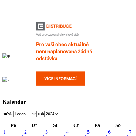
Kalendář
měsíc
rok
Po
Út
St
Čt
Pá
So
1
2
3
4
5
6
7