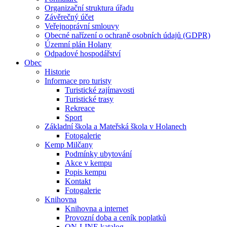
Organizační struktura úřadu
Závěrečný účet
Veřejnoprávní smlouvy
Obecné nařízení o ochraně osobních údajů (GDPR)
Územní plán Holany
Odpadové hospodářství
Obec
Historie
Informace pro turisty
Turistické zajímavosti
Turistické trasy
Rekreace
Sport
Základní škola a Mateřská škola v Holanech
Fotogalerie
Kemp Milčany
Podmínky ubytování
Akce v kempu
Popis kempu
Kontakt
Fotogalerie
Knihovna
Knihovna a internet
Provozní doba a ceník poplatků
ON-LINE katalog