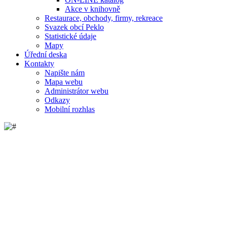
Akce v knihovně
Restaurace, obchody, firmy, rekreace
Svazek obcí Peklo
Statistické údaje
Mapy
Úřední deska
Kontakty
Napište nám
Mapa webu
Administrátor webu
Odkazy
Mobilní rozhlas