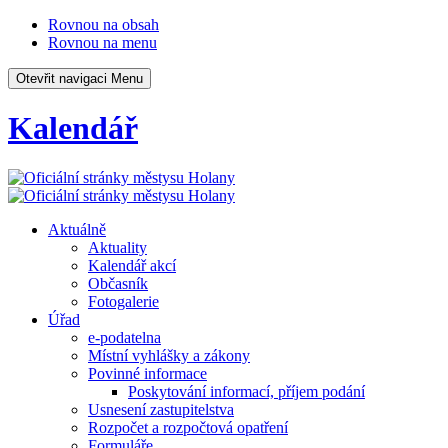
Rovnou na obsah
Rovnou na menu
Otevřit navigaci
Menu
Kalendář
Aktuálně
Aktuality
Kalendář akcí
Občasník
Fotogalerie
Úřad
e-podatelna
Místní vyhlášky a zákony
Povinné informace
Poskytování informací, příjem podání
Usnesení zastupitelstva
Rozpočet a rozpočtová opatření
Formuláře