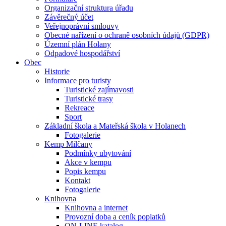
Organizační struktura úřadu
Závěrečný účet
Veřejnoprávní smlouvy
Obecné nařízení o ochraně osobních údajů (GDPR)
Územní plán Holany
Odpadové hospodářství
Obec
Historie
Informace pro turisty
Turistické zajímavosti
Turistické trasy
Rekreace
Sport
Základní škola a Mateřská škola v Holanech
Fotogalerie
Kemp Milčany
Podmínky ubytování
Akce v kempu
Popis kempu
Kontakt
Fotogalerie
Knihovna
Knihovna a internet
Provozní doba a ceník poplatků
ON-LINE katalog