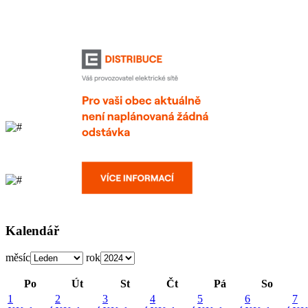
Kalendář
měsíc
rok
Po
Út
St
Čt
Pá
So
1
2
3
4
5
6
7