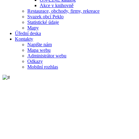
Akce v knihovně
Restaurace, obchody, firmy, rekreace
Svazek obcí Peklo
Statistické údaje
Mapy
Úřední deska
Kontakty
Napište nám
Mapa webu
Administrátor webu
Odkazy
Mobilní rozhlas