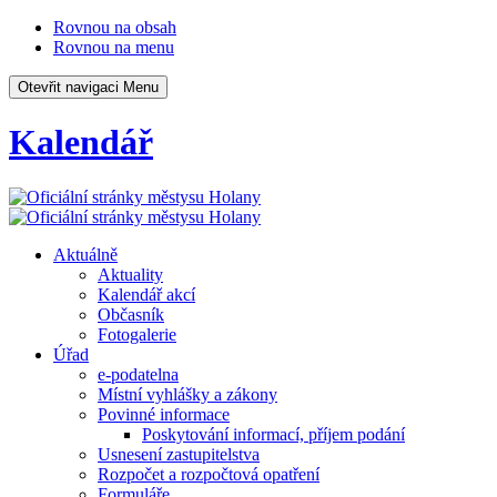
Rovnou na obsah
Rovnou na menu
Otevřit navigaci
Menu
Kalendář
Aktuálně
Aktuality
Kalendář akcí
Občasník
Fotogalerie
Úřad
e-podatelna
Místní vyhlášky a zákony
Povinné informace
Poskytování informací, příjem podání
Usnesení zastupitelstva
Rozpočet a rozpočtová opatření
Formuláře