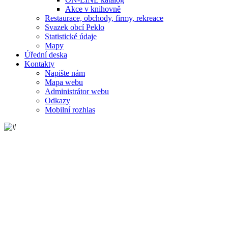
Akce v knihovně
Restaurace, obchody, firmy, rekreace
Svazek obcí Peklo
Statistické údaje
Mapy
Úřední deska
Kontakty
Napište nám
Mapa webu
Administrátor webu
Odkazy
Mobilní rozhlas