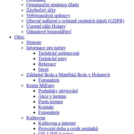
Organizační struktura úřadu
Závěrečný účet
Veřejnoprávní smlouvy
Obecné nařízení o ochraně osobních údajů (GDPR)
Územní plán Holany
Odpadové hospodářství
Obec
Historie
Informace pro turisty
Turistické zajímavosti
Turistické trasy
Rekreace
Sport
Základní škola a Mateřská škola v Holanech
Fotogalerie
Kemp Milčany
Podmínky ubytování
Akce v kempu
Popis kempu
Kontakt
Fotogalerie
Knihovna
Knihovna a internet
Provozní doba a ceník poplatků
ON-LINE katalog