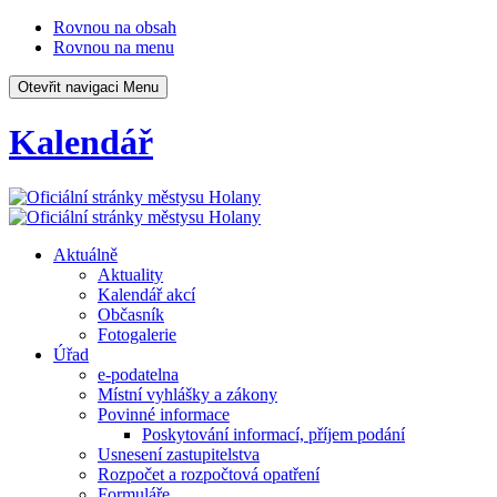
Rovnou na obsah
Rovnou na menu
Otevřit navigaci
Menu
Kalendář
Aktuálně
Aktuality
Kalendář akcí
Občasník
Fotogalerie
Úřad
e-podatelna
Místní vyhlášky a zákony
Povinné informace
Poskytování informací, příjem podání
Usnesení zastupitelstva
Rozpočet a rozpočtová opatření
Formuláře