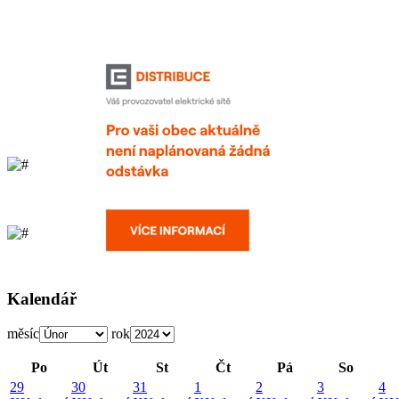
Kalendář
měsíc
rok
Po
Út
St
Čt
Pá
So
29
30
31
1
2
3
4