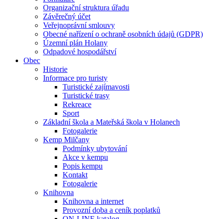
Organizační struktura úřadu
Závěrečný účet
Veřejnoprávní smlouvy
Obecné nařízení o ochraně osobních údajů (GDPR)
Územní plán Holany
Odpadové hospodářství
Obec
Historie
Informace pro turisty
Turistické zajímavosti
Turistické trasy
Rekreace
Sport
Základní škola a Mateřská škola v Holanech
Fotogalerie
Kemp Milčany
Podmínky ubytování
Akce v kempu
Popis kempu
Kontakt
Fotogalerie
Knihovna
Knihovna a internet
Provozní doba a ceník poplatků
ON-LINE katalog