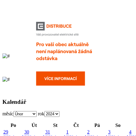
Kalendář
měsíc
rok
Po
Út
St
Čt
Pá
So
29
30
31
1
2
3
4