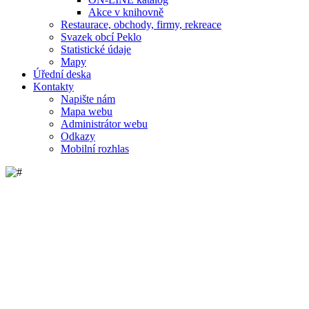
Akce v knihovně
Restaurace, obchody, firmy, rekreace
Svazek obcí Peklo
Statistické údaje
Mapy
Úřední deska
Kontakty
Napište nám
Mapa webu
Administrátor webu
Odkazy
Mobilní rozhlas