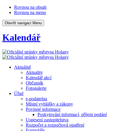
Rovnou na obsah
Rovnou na menu
Otevřit navigaci
Menu
Kalendář
Aktuálně
Aktuality
Kalendář akcí
Občasník
Fotogalerie
Úřad
e-podatelna
Místní vyhlášky a zákony
Povinné informace
Poskytování informací, příjem podání
Usnesení zastupitelstva
Rozpočet a rozpočtová opatření
Formuláře