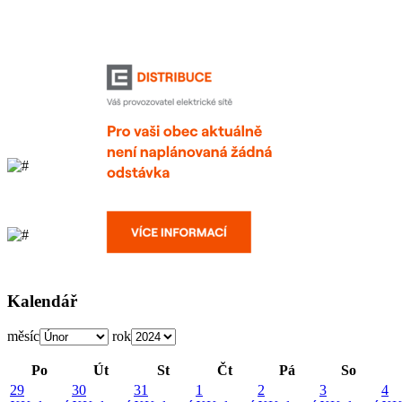
Kalendář
měsíc
rok
Po
Út
St
Čt
Pá
So
29
30
31
1
2
3
4