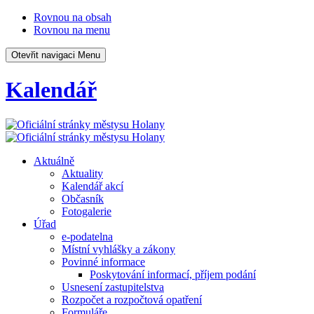
Rovnou na obsah
Rovnou na menu
Otevřit navigaci
Menu
Kalendář
Aktuálně
Aktuality
Kalendář akcí
Občasník
Fotogalerie
Úřad
e-podatelna
Místní vyhlášky a zákony
Povinné informace
Poskytování informací, příjem podání
Usnesení zastupitelstva
Rozpočet a rozpočtová opatření
Formuláře