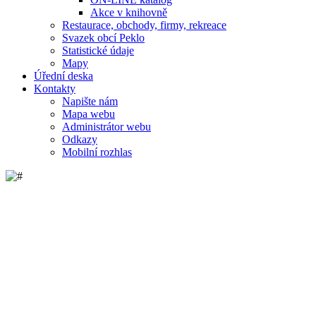
Akce v knihovně
Restaurace, obchody, firmy, rekreace
Svazek obcí Peklo
Statistické údaje
Mapy
Úřední deska
Kontakty
Napište nám
Mapa webu
Administrátor webu
Odkazy
Mobilní rozhlas