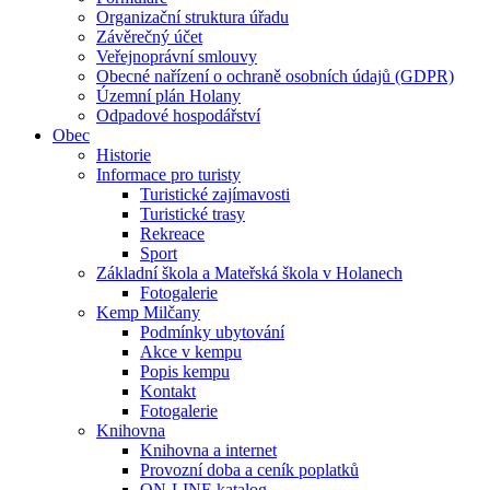
Organizační struktura úřadu
Závěrečný účet
Veřejnoprávní smlouvy
Obecné nařízení o ochraně osobních údajů (GDPR)
Územní plán Holany
Odpadové hospodářství
Obec
Historie
Informace pro turisty
Turistické zajímavosti
Turistické trasy
Rekreace
Sport
Základní škola a Mateřská škola v Holanech
Fotogalerie
Kemp Milčany
Podmínky ubytování
Akce v kempu
Popis kempu
Kontakt
Fotogalerie
Knihovna
Knihovna a internet
Provozní doba a ceník poplatků
ON-LINE katalog