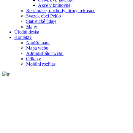
Akce v knihovně
Restaurace, obchody, firmy, rekreace
Svazek obcí Peklo
Statistické údaje
Mapy
Úřední deska
Kontakty
Napište nám
Mapa webu
Administrátor webu
Odkazy
Mobilní rozhlas