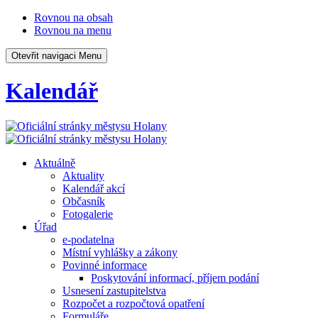
Rovnou na obsah
Rovnou na menu
Otevřit navigaci
Menu
Kalendář
Aktuálně
Aktuality
Kalendář akcí
Občasník
Fotogalerie
Úřad
e-podatelna
Místní vyhlášky a zákony
Povinné informace
Poskytování informací, příjem podání
Usnesení zastupitelstva
Rozpočet a rozpočtová opatření
Formuláře