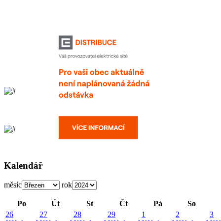
Kalendář
měsíc
rok
Po
Út
St
Čt
Pá
So
26
27
28
29
1
2
3