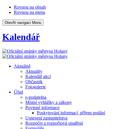
Rovnou na obsah
Rovnou na menu
Otevřit navigaci
Menu
Kalendář
Aktuálně
Aktuality
Kalendář akcí
Občasník
Fotogalerie
Úřad
e-podatelna
Místní vyhlášky a zákony
Povinné informace
Poskytování informací, příjem podání
Usnesení zastupitelstva
Rozpočet a rozpočtová opatření
Formuláře