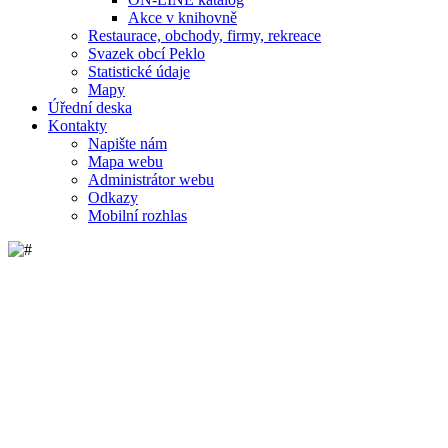
Akce v knihovně
Restaurace, obchody, firmy, rekreace
Svazek obcí Peklo
Statistické údaje
Mapy
Úřední deska
Kontakty
Napište nám
Mapa webu
Administrátor webu
Odkazy
Mobilní rozhlas