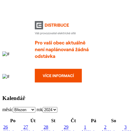
Kalendář
měsíc
rok
Po
Út
St
Čt
Pá
So
26
27
28
29
1
2
3