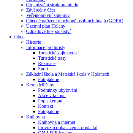
Organizační struktura úřadu
Závěrečný účet
Veřejnoprávní smlouvy
Obecné nařízení o ochraně osobních údajů (GDPR)
Územní plán Holany
Odpadové hospodářství
Obec
Historie
Informace pro turisty
Turistické zajímavosti
Turistické trasy
Rekreace
Sport
Základní škola a Mateřská škola v Holanech
Fotogalerie
Kemp Milčany
Podmínky ubytování
Akce v kempu
Popis kempu
Kontakt
Fotogalerie
Knihovna
Knihovna a internet
Provozní doba a ceník poplatků
ON-LINE katalog