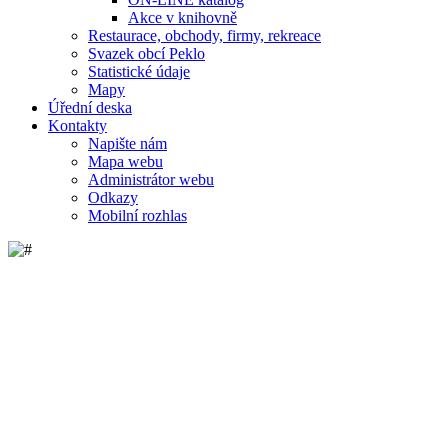
Akce v knihovně
Restaurace, obchody, firmy, rekreace
Svazek obcí Peklo
Statistické údaje
Mapy
Úřední deska
Kontakty
Napište nám
Mapa webu
Administrátor webu
Odkazy
Mobilní rozhlas