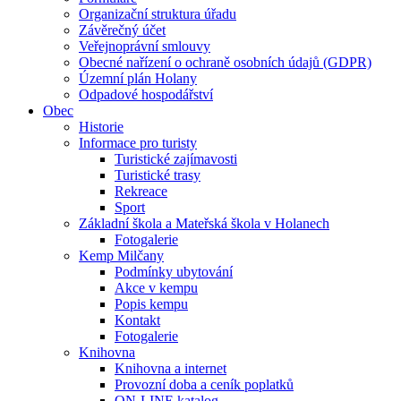
Organizační struktura úřadu
Závěrečný účet
Veřejnoprávní smlouvy
Obecné nařízení o ochraně osobních údajů (GDPR)
Územní plán Holany
Odpadové hospodářství
Obec
Historie
Informace pro turisty
Turistické zajímavosti
Turistické trasy
Rekreace
Sport
Základní škola a Mateřská škola v Holanech
Fotogalerie
Kemp Milčany
Podmínky ubytování
Akce v kempu
Popis kempu
Kontakt
Fotogalerie
Knihovna
Knihovna a internet
Provozní doba a ceník poplatků
ON-LINE katalog