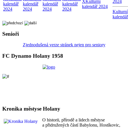
X
Kulturní
2024
kalendář
kalendář
kalendář
kalendář
kalendář 2024
2024
2024
2024
2024
Kulturní
kalendá
Senioři
Zjednodušená verze stránek nejen pro seniory
FC Dynamo Holany 1958
Kronika městyse Holany
O historii, přírodě a lidech městyse
a přidružených částí Babylonu, Hostíkovic,