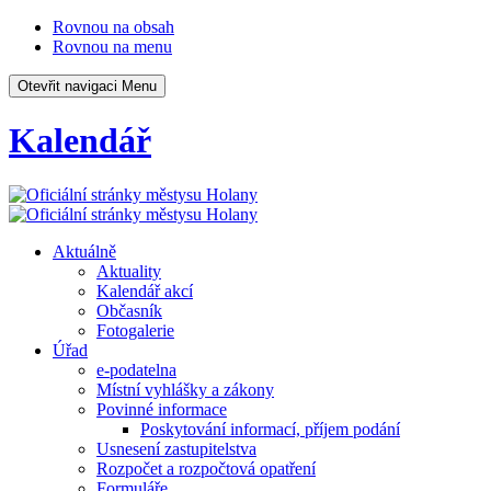
Rovnou na obsah
Rovnou na menu
Otevřit navigaci
Menu
Kalendář
Aktuálně
Aktuality
Kalendář akcí
Občasník
Fotogalerie
Úřad
e-podatelna
Místní vyhlášky a zákony
Povinné informace
Poskytování informací, příjem podání
Usnesení zastupitelstva
Rozpočet a rozpočtová opatření
Formuláře