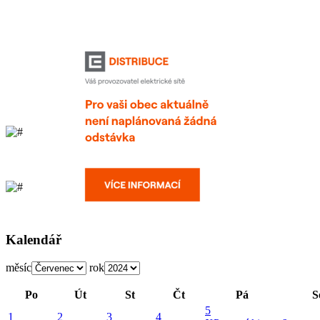
Kalendář
měsíc
rok
Po
Út
St
Čt
Pá
S
5
1
2
3
4