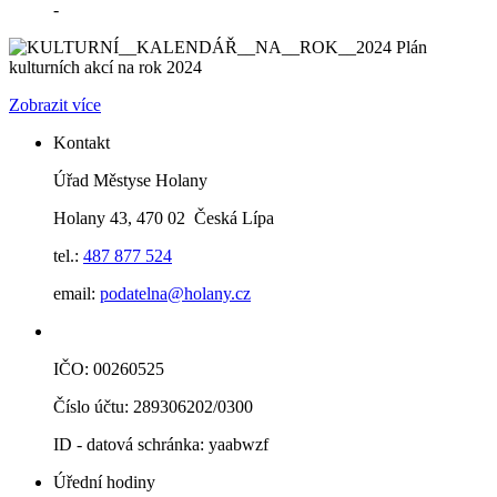
-
Plán
kulturních akcí na rok 2024
Zobrazit více
Kontakt
Úřad Městyse Holany
Holany 43, 470 02 Česká Lípa
tel.:
487 877 524
email:
podatelna@holany.cz
IČO: 00260525
Číslo účtu: 289306202/0300
ID - datová schránka: yaabwzf
Úřední hodiny