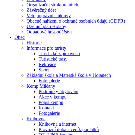
Organizační struktura úřadu
Závěrečný účet
Veřejnoprávní smlouvy
Obecné nařízení o ochraně osobních údajů (GDPR)
Územní plán Holany
Odpadové hospodářství
Obec
Historie
Informace pro turisty
Turistické zajímavosti
Turistické trasy
Rekreace
Sport
Základní škola a Mateřská škola v Holanech
Fotogalerie
Kemp Milčany
Podmínky ubytování
Akce v kempu
Popis kempu
Kontakt
Fotogalerie
Knihovna
Knihovna a internet
Provozní doba a ceník poplatků
ON-LINE katalog