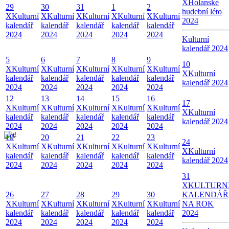
X
Holanské
29
30
31
1
2
hudební léto
X
Kulturní
X
Kulturní
X
Kulturní
X
Kulturní
X
Kulturní
2024
kalendář
kalendář
kalendář
kalendář
kalendář
2024
2024
2024
2024
2024
Kulturní
kalendář 2024
5
6
7
8
9
10
X
Kulturní
X
Kulturní
X
Kulturní
X
Kulturní
X
Kulturní
X
Kulturní
kalendář
kalendář
kalendář
kalendář
kalendář
kalendář 2024
2024
2024
2024
2024
2024
12
13
14
15
16
17
X
Kulturní
X
Kulturní
X
Kulturní
X
Kulturní
X
Kulturní
X
Kulturní
kalendář
kalendář
kalendář
kalendář
kalendář
kalendář 2024
2024
2024
2024
2024
2024
19
20
21
22
23
24
X
Kulturní
X
Kulturní
X
Kulturní
X
Kulturní
X
Kulturní
X
Kulturní
kalendář
kalendář
kalendář
kalendář
kalendář
kalendář 2024
2024
2024
2024
2024
2024
31
X
KULTURN
26
27
28
29
30
KALENDÁŘ
X
Kulturní
X
Kulturní
X
Kulturní
X
Kulturní
X
Kulturní
NA ROK
kalendář
kalendář
kalendář
kalendář
kalendář
2024
2024
2024
2024
2024
2024