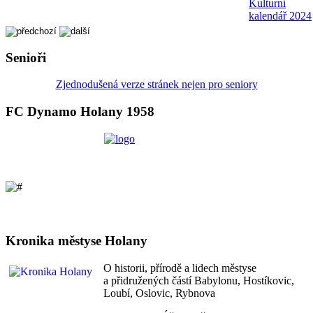
Kulturní
kalendář 2024
Senioři
Zjednodušená verze stránek nejen pro seniory
FC Dynamo Holany 1958
Kronika městyse Holany
O historii, přírodě a lidech městyse
a přidružených částí Babylonu, Hostíkovic,
Loubí, Oslovic, Rybnova