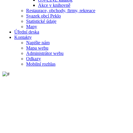
Akce v knihovně
Restaurace, obchody, firmy, rekreace
Svazek obcí Peklo
Statistické údaje
Mapy
Úřední deska
Kontakty
Napište nám
Mapa webu
Administrátor webu
Odkazy
Mobilní rozhlas