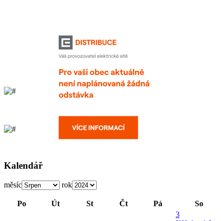
Kalendář
měsíc
rok
Po
Út
St
Čt
Pá
So
3