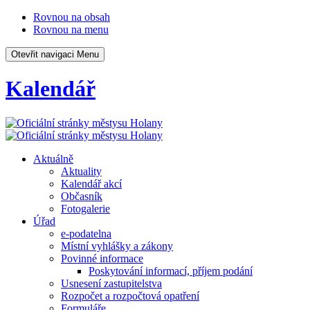
Rovnou na obsah
Rovnou na menu
Otevřit navigaci
Menu
Kalendář
Aktuálně
Aktuality
Kalendář akcí
Občasník
Fotogalerie
Úřad
e-podatelna
Místní vyhlášky a zákony
Povinné informace
Poskytování informací, příjem podání
Usnesení zastupitelstva
Rozpočet a rozpočtová opatření
Formuláře