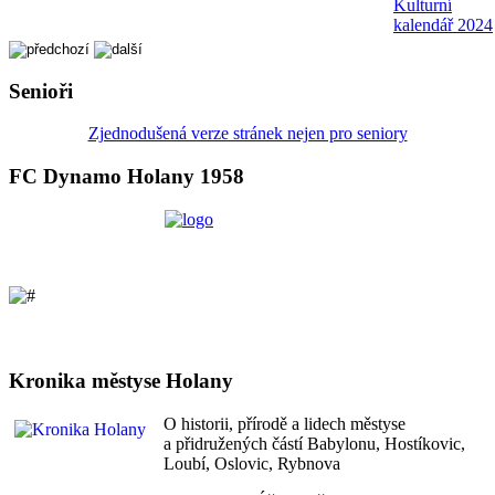
Kulturní
kalendář 2024
Senioři
Zjednodušená verze stránek nejen pro seniory
FC Dynamo Holany 1958
Kronika městyse Holany
O historii, přírodě a lidech městyse
a přidružených částí Babylonu, Hostíkovic,
Loubí, Oslovic, Rybnova