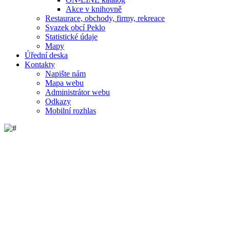
Akce v knihovně
Restaurace, obchody, firmy, rekreace
Svazek obcí Peklo
Statistické údaje
Mapy
Úřední deska
Kontakty
Napište nám
Mapa webu
Administrátor webu
Odkazy
Mobilní rozhlas