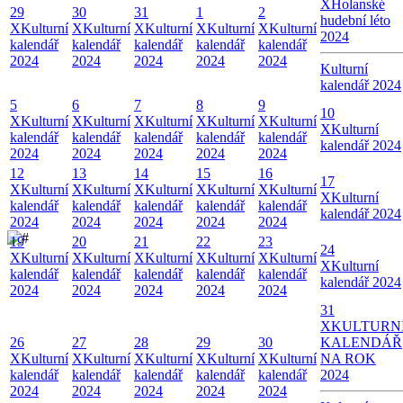
X
Holanské
29
30
31
1
2
hudební léto
X
Kulturní
X
Kulturní
X
Kulturní
X
Kulturní
X
Kulturní
2024
kalendář
kalendář
kalendář
kalendář
kalendář
2024
2024
2024
2024
2024
Kulturní
kalendář 2024
5
6
7
8
9
10
X
Kulturní
X
Kulturní
X
Kulturní
X
Kulturní
X
Kulturní
X
Kulturní
kalendář
kalendář
kalendář
kalendář
kalendář
kalendář 2024
2024
2024
2024
2024
2024
12
13
14
15
16
17
X
Kulturní
X
Kulturní
X
Kulturní
X
Kulturní
X
Kulturní
X
Kulturní
kalendář
kalendář
kalendář
kalendář
kalendář
kalendář 2024
2024
2024
2024
2024
2024
19
20
21
22
23
24
X
Kulturní
X
Kulturní
X
Kulturní
X
Kulturní
X
Kulturní
X
Kulturní
kalendář
kalendář
kalendář
kalendář
kalendář
kalendář 2024
2024
2024
2024
2024
2024
31
X
KULTURN
26
27
28
29
30
KALENDÁŘ
X
Kulturní
X
Kulturní
X
Kulturní
X
Kulturní
X
Kulturní
NA ROK
kalendář
kalendář
kalendář
kalendář
kalendář
2024
2024
2024
2024
2024
2024