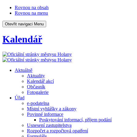
Rovnou na obsah
Rovnou na menu
Otevřit navigaci
Menu
Kalendář
Aktuálně
Aktuality
Kalendář akcí
Občasník
Fotogalerie
Úřad
e-podatelna
Místní vyhlášky a zákony
Povinné informace
Poskytování informací, příjem podání
Usnesení zastupitelstva
Rozpočet a rozpočtová opatření
Formuláře