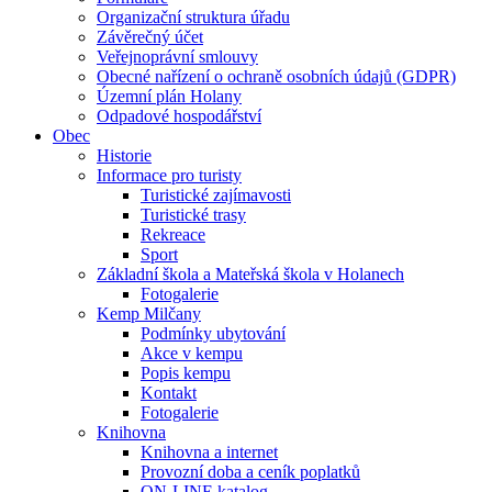
Organizační struktura úřadu
Závěrečný účet
Veřejnoprávní smlouvy
Obecné nařízení o ochraně osobních údajů (GDPR)
Územní plán Holany
Odpadové hospodářství
Obec
Historie
Informace pro turisty
Turistické zajímavosti
Turistické trasy
Rekreace
Sport
Základní škola a Mateřská škola v Holanech
Fotogalerie
Kemp Milčany
Podmínky ubytování
Akce v kempu
Popis kempu
Kontakt
Fotogalerie
Knihovna
Knihovna a internet
Provozní doba a ceník poplatků
ON-LINE katalog