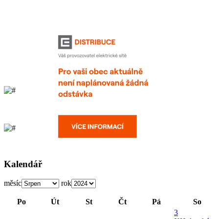
Kalendář
měsíc
rok
Po
Út
St
Čt
Pá
So
3