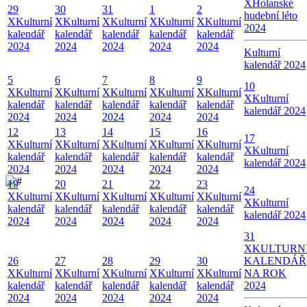
X
Holanské
29
30
31
1
2
hudební léto
X
Kulturní
X
Kulturní
X
Kulturní
X
Kulturní
X
Kulturní
2024
kalendář
kalendář
kalendář
kalendář
kalendář
2024
2024
2024
2024
2024
Kulturní
kalendář 2024
5
6
7
8
9
10
X
Kulturní
X
Kulturní
X
Kulturní
X
Kulturní
X
Kulturní
X
Kulturní
kalendář
kalendář
kalendář
kalendář
kalendář
kalendář 2024
2024
2024
2024
2024
2024
12
13
14
15
16
17
X
Kulturní
X
Kulturní
X
Kulturní
X
Kulturní
X
Kulturní
X
Kulturní
kalendář
kalendář
kalendář
kalendář
kalendář
kalendář 2024
2024
2024
2024
2024
2024
19
20
21
22
23
24
X
Kulturní
X
Kulturní
X
Kulturní
X
Kulturní
X
Kulturní
X
Kulturní
kalendář
kalendář
kalendář
kalendář
kalendář
kalendář 2024
2024
2024
2024
2024
2024
31
X
KULTURN
26
27
28
29
30
KALENDÁŘ
X
Kulturní
X
Kulturní
X
Kulturní
X
Kulturní
X
Kulturní
NA ROK
kalendář
kalendář
kalendář
kalendář
kalendář
2024
2024
2024
2024
2024
2024