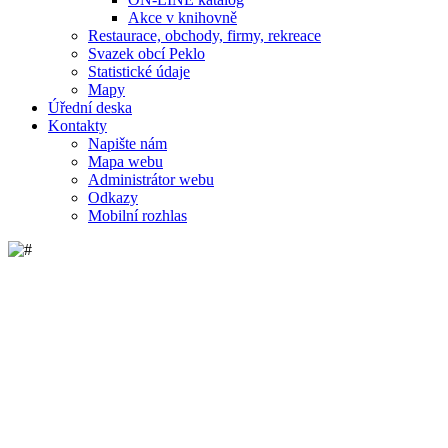
Akce v knihovně
Restaurace, obchody, firmy, rekreace
Svazek obcí Peklo
Statistické údaje
Mapy
Úřední deska
Kontakty
Napište nám
Mapa webu
Administrátor webu
Odkazy
Mobilní rozhlas