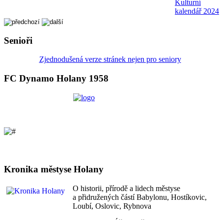
Kulturní
kalendář 2024
Senioři
Zjednodušená verze stránek nejen pro seniory
FC Dynamo Holany 1958
Kronika městyse Holany
O historii, přírodě a lidech městyse
a přidružených částí Babylonu, Hostíkovic,
Loubí, Oslovic, Rybnova