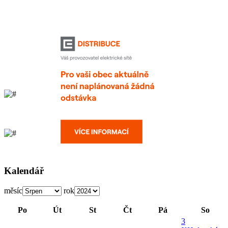
Kalendář
měsíc
rok
Po
Út
St
Čt
Pá
So
3