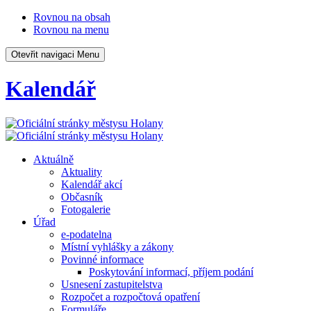
Rovnou na obsah
Rovnou na menu
Otevřit navigaci
Menu
Kalendář
Aktuálně
Aktuality
Kalendář akcí
Občasník
Fotogalerie
Úřad
e-podatelna
Místní vyhlášky a zákony
Povinné informace
Poskytování informací, příjem podání
Usnesení zastupitelstva
Rozpočet a rozpočtová opatření
Formuláře