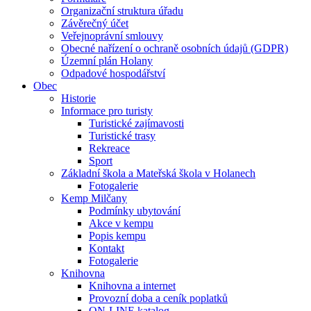
Organizační struktura úřadu
Závěrečný účet
Veřejnoprávní smlouvy
Obecné nařízení o ochraně osobních údajů (GDPR)
Územní plán Holany
Odpadové hospodářství
Obec
Historie
Informace pro turisty
Turistické zajímavosti
Turistické trasy
Rekreace
Sport
Základní škola a Mateřská škola v Holanech
Fotogalerie
Kemp Milčany
Podmínky ubytování
Akce v kempu
Popis kempu
Kontakt
Fotogalerie
Knihovna
Knihovna a internet
Provozní doba a ceník poplatků
ON-LINE katalog