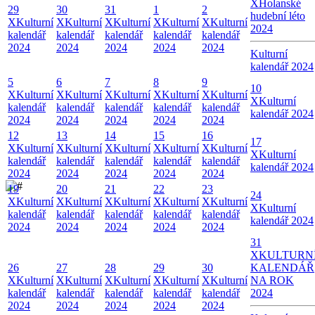
X
Holanské
29
30
31
1
2
hudební léto
X
Kulturní
X
Kulturní
X
Kulturní
X
Kulturní
X
Kulturní
2024
kalendář
kalendář
kalendář
kalendář
kalendář
2024
2024
2024
2024
2024
Kulturní
kalendář 2024
5
6
7
8
9
10
X
Kulturní
X
Kulturní
X
Kulturní
X
Kulturní
X
Kulturní
X
Kulturní
kalendář
kalendář
kalendář
kalendář
kalendář
kalendář 2024
2024
2024
2024
2024
2024
12
13
14
15
16
17
X
Kulturní
X
Kulturní
X
Kulturní
X
Kulturní
X
Kulturní
X
Kulturní
kalendář
kalendář
kalendář
kalendář
kalendář
kalendář 2024
2024
2024
2024
2024
2024
19
20
21
22
23
24
X
Kulturní
X
Kulturní
X
Kulturní
X
Kulturní
X
Kulturní
X
Kulturní
kalendář
kalendář
kalendář
kalendář
kalendář
kalendář 2024
2024
2024
2024
2024
2024
31
X
KULTURN
26
27
28
29
30
KALENDÁŘ
X
Kulturní
X
Kulturní
X
Kulturní
X
Kulturní
X
Kulturní
NA ROK
kalendář
kalendář
kalendář
kalendář
kalendář
2024
2024
2024
2024
2024
2024