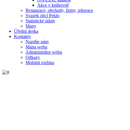
Akce v knihovně
Restaurace, obchody, firmy, rekreace
Svazek obcí Peklo
Statistické údaje
Mapy
Úřední deska
Kontakty
Napište nám
Mapa webu
Administrátor webu
Odkazy
Mobilní rozhlas