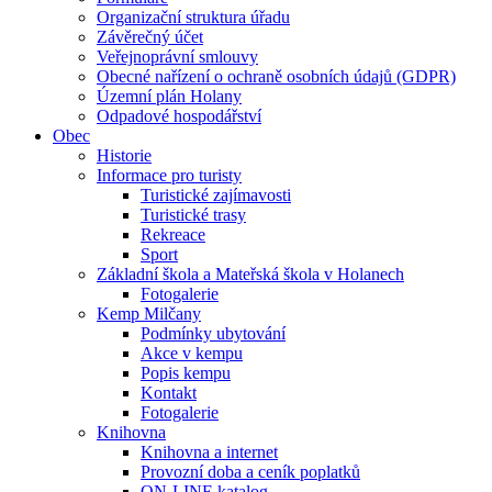
Organizační struktura úřadu
Závěrečný účet
Veřejnoprávní smlouvy
Obecné nařízení o ochraně osobních údajů (GDPR)
Územní plán Holany
Odpadové hospodářství
Obec
Historie
Informace pro turisty
Turistické zajímavosti
Turistické trasy
Rekreace
Sport
Základní škola a Mateřská škola v Holanech
Fotogalerie
Kemp Milčany
Podmínky ubytování
Akce v kempu
Popis kempu
Kontakt
Fotogalerie
Knihovna
Knihovna a internet
Provozní doba a ceník poplatků
ON-LINE katalog