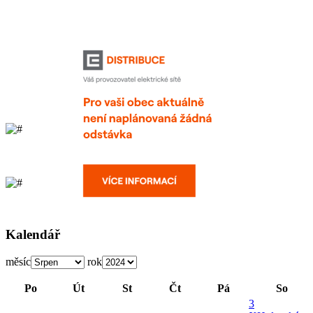
Kalendář
měsíc
rok
Po
Út
St
Čt
Pá
So
3