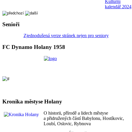
Kulturní
kalendář 2024
Senioři
Zjednodušená verze stránek nejen pro seniory
FC Dynamo Holany 1958
Kronika městyse Holany
O historii, přírodě a lidech městyse
a přidružených částí Babylonu, Hostíkovic,
Loubí, Oslovic, Rybnova