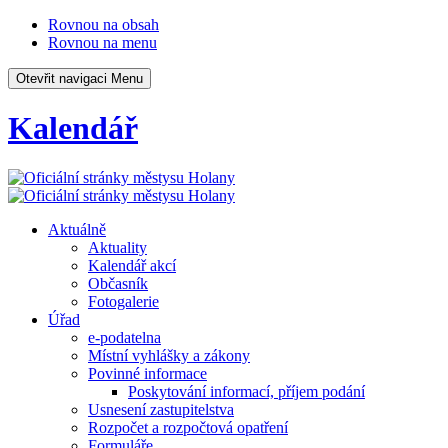
Rovnou na obsah
Rovnou na menu
Otevřit navigaci
Menu
Kalendář
Aktuálně
Aktuality
Kalendář akcí
Občasník
Fotogalerie
Úřad
e-podatelna
Místní vyhlášky a zákony
Povinné informace
Poskytování informací, příjem podání
Usnesení zastupitelstva
Rozpočet a rozpočtová opatření
Formuláře