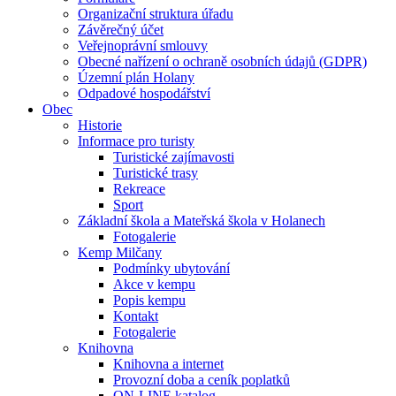
Organizační struktura úřadu
Závěrečný účet
Veřejnoprávní smlouvy
Obecné nařízení o ochraně osobních údajů (GDPR)
Územní plán Holany
Odpadové hospodářství
Obec
Historie
Informace pro turisty
Turistické zajímavosti
Turistické trasy
Rekreace
Sport
Základní škola a Mateřská škola v Holanech
Fotogalerie
Kemp Milčany
Podmínky ubytování
Akce v kempu
Popis kempu
Kontakt
Fotogalerie
Knihovna
Knihovna a internet
Provozní doba a ceník poplatků
ON-LINE katalog