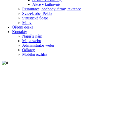
Akce v knihovně
Restaurace, obchody, firmy, rekreace
Svazek obcí Peklo
Statistické údaje
Mapy
Úřední deska
Kontakty
Napište nám
Mapa webu
Administrátor webu
Odkazy
Mobilní rozhlas