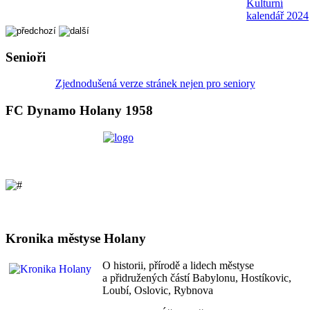
Kulturní
kalendář 2024
Senioři
Zjednodušená verze stránek nejen pro seniory
FC Dynamo Holany 1958
Kronika městyse Holany
O historii, přírodě a lidech městyse
a přidružených částí Babylonu, Hostíkovic,
Loubí, Oslovic, Rybnova