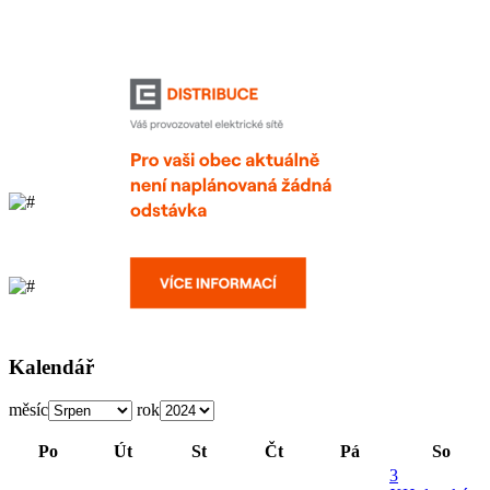
Kalendář
měsíc
rok
Po
Út
St
Čt
Pá
So
3