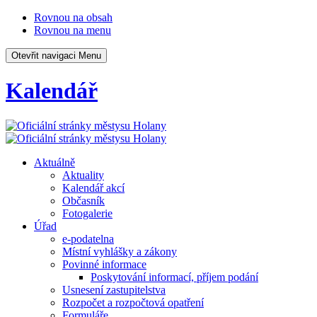
Rovnou na obsah
Rovnou na menu
Otevřit navigaci
Menu
Kalendář
Aktuálně
Aktuality
Kalendář akcí
Občasník
Fotogalerie
Úřad
e-podatelna
Místní vyhlášky a zákony
Povinné informace
Poskytování informací, příjem podání
Usnesení zastupitelstva
Rozpočet a rozpočtová opatření
Formuláře