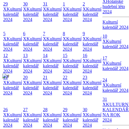
X
Holanské
29
30
31
1
2
hudební léto
X
Kulturní
X
Kulturní
X
Kulturní
X
Kulturní
X
Kulturní
2024
kalendář
kalendář
kalendář
kalendář
kalendář
2024
2024
2024
2024
2024
Kulturní
kalendář 2024
5
6
7
8
9
10
X
Kulturní
X
Kulturní
X
Kulturní
X
Kulturní
X
Kulturní
X
Kulturní
kalendář
kalendář
kalendář
kalendář
kalendář
kalendář 2024
2024
2024
2024
2024
2024
12
13
14
15
16
17
X
Kulturní
X
Kulturní
X
Kulturní
X
Kulturní
X
Kulturní
X
Kulturní
kalendář
kalendář
kalendář
kalendář
kalendář
kalendář 2024
2024
2024
2024
2024
2024
19
20
21
22
23
24
X
Kulturní
X
Kulturní
X
Kulturní
X
Kulturní
X
Kulturní
X
Kulturní
kalendář
kalendář
kalendář
kalendář
kalendář
kalendář 2024
2024
2024
2024
2024
2024
31
X
KULTURN
26
27
28
29
30
KALENDÁŘ
X
Kulturní
X
Kulturní
X
Kulturní
X
Kulturní
X
Kulturní
NA ROK
kalendář
kalendář
kalendář
kalendář
kalendář
2024
2024
2024
2024
2024
2024