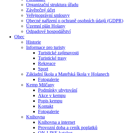
Organizační struktura úřadu
Závěrečný účet
Veřejnoprávní smlouvy
Obecné nařízení o ochraně osobních údajů (GDPR)
Územní plán Holany
Odpadové hospodářství
Obec
Historie
Informace pro turisty
Turistické zajímavosti
Turistické trasy
Rekreace
Sport
Základní škola a Mateřská škola v Holanech
Fotogalerie
Kemp Milčany
Podmínky ubytování
Akce v kempu
Popis kempu
Kontakt
Fotogalerie
Knihovna
Knihovna a internet
Provozní doba a ceník poplatků
ON-LINE katalog