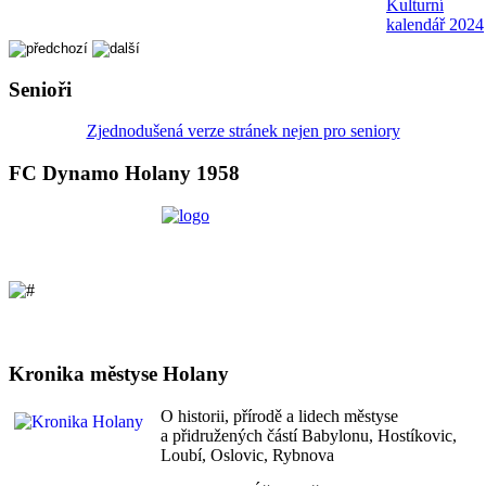
Kulturní
kalendář 2024
Senioři
Zjednodušená verze stránek nejen pro seniory
FC Dynamo Holany 1958
Kronika městyse Holany
O historii, přírodě a lidech městyse
a přidružených částí Babylonu, Hostíkovic,
Loubí, Oslovic, Rybnova