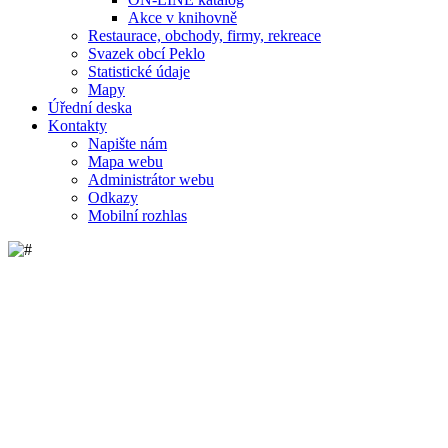
Akce v knihovně
Restaurace, obchody, firmy, rekreace
Svazek obcí Peklo
Statistické údaje
Mapy
Úřední deska
Kontakty
Napište nám
Mapa webu
Administrátor webu
Odkazy
Mobilní rozhlas