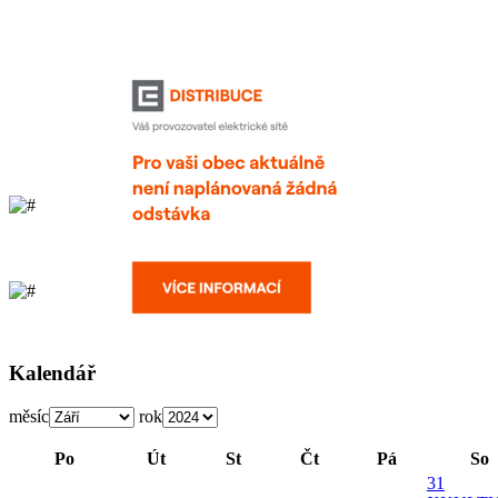
Kalendář
měsíc
rok
Po
Út
St
Čt
Pá
So
31