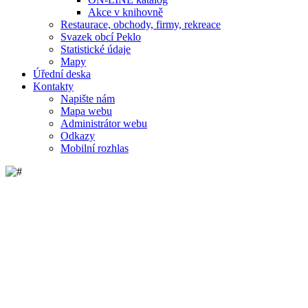
Akce v knihovně
Restaurace, obchody, firmy, rekreace
Svazek obcí Peklo
Statistické údaje
Mapy
Úřední deska
Kontakty
Napište nám
Mapa webu
Administrátor webu
Odkazy
Mobilní rozhlas