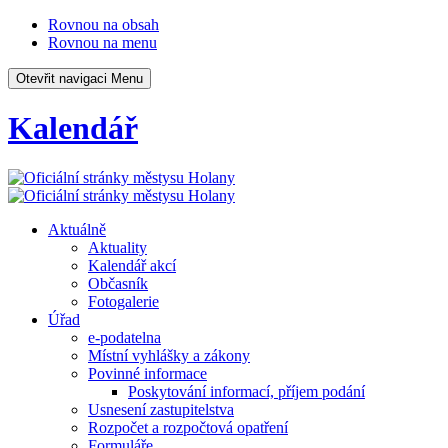
Rovnou na obsah
Rovnou na menu
Otevřit navigaci
Menu
Kalendář
Aktuálně
Aktuality
Kalendář akcí
Občasník
Fotogalerie
Úřad
e-podatelna
Místní vyhlášky a zákony
Povinné informace
Poskytování informací, příjem podání
Usnesení zastupitelstva
Rozpočet a rozpočtová opatření
Formuláře