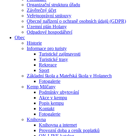
Organizační struktura úřadu
Závěrečný účet
Veřejnoprávní smlouvy
Obecné nařízení o ochraně osobních údajů (GDPR)
Územní plán Holany
Odpadové hospodářství
Obec
Historie
Informace pro turisty
Turistické zajímavosti
Turistické trasy
Rekreace
Sport
Základní škola a Mateřská škola v Holanech
Fotogalerie
Kemp Milčany
Podmínky ubytování
Akce v kempu
Popis kempu
Kontakt
Fotogalerie
Knihovna
Knihovna a internet
Provozní doba a ceník poplatků
ON-LINE katalog