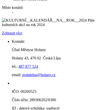
Místo konání:
-
Plán
kulturních akcí na rok 2024
Zobrazit více
Kontakt
Úřad Městyse Holany
Holany 43, 470 02 Česká Lípa
tel.:
487 877 524
email:
podatelna@holany.cz
IČO: 00260525
Číslo účtu: 289306202/0300
ID - datová schránka: yaabwzf