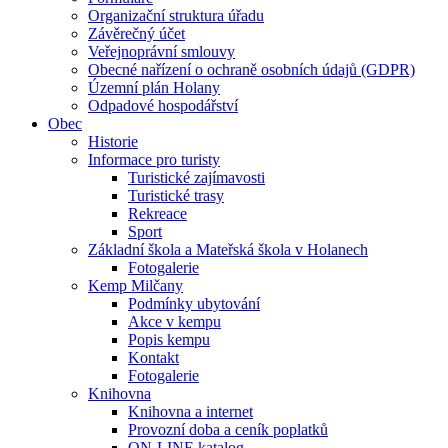
Organizační struktura úřadu
Závěrečný účet
Veřejnoprávní smlouvy
Obecné nařízení o ochraně osobních údajů (GDPR)
Územní plán Holany
Odpadové hospodářství
Obec
Historie
Informace pro turisty
Turistické zajímavosti
Turistické trasy
Rekreace
Sport
Základní škola a Mateřská škola v Holanech
Fotogalerie
Kemp Milčany
Podmínky ubytování
Akce v kempu
Popis kempu
Kontakt
Fotogalerie
Knihovna
Knihovna a internet
Provozní doba a ceník poplatků
ON-LINE katalog