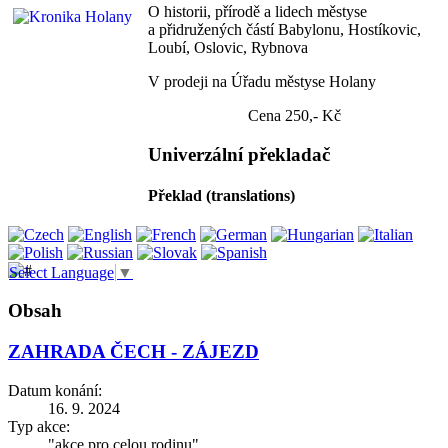
O historii, přírodě a lidech městyse
a přidružených částí Babylonu, Hostíkovic,
Loubí, Oslovic, Rybnova
V prodeji na Úřadu městyse Holany
Cena 250,- Kč
Univerzální překladač
Překlad (translations)
Select Language
▼
Obsah
ZAHRADA ČECH - ZÁJEZD
Datum konání:
16. 9. 2024
Typ akce:
"akce pro celou rodinu"