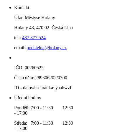
Kontakt
Úřad Městyse Holany
Holany 43, 470 02 Česká Lípa
tel.:
487 877 524
email:
podatelna@holany.cz
IČO: 00260525
Číslo účtu: 289306202/0300
ID - datová schránka: yaabwzf
Úřední hodiny
Pondělí: 7:00 - 11:30 12:30
- 17:00
Středa: 7:00 - 11:30 12:30
- 17:00