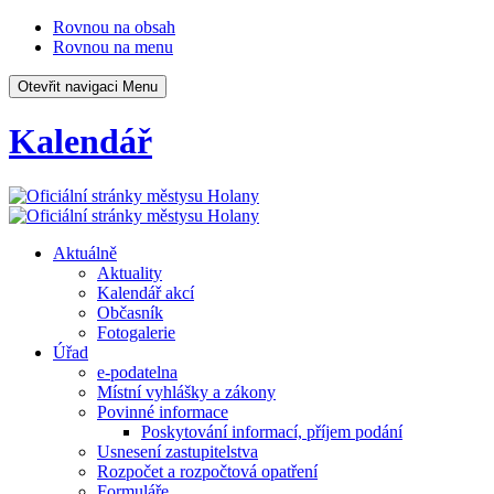
Rovnou na obsah
Rovnou na menu
Otevřit navigaci
Menu
Kalendář
Aktuálně
Aktuality
Kalendář akcí
Občasník
Fotogalerie
Úřad
e-podatelna
Místní vyhlášky a zákony
Povinné informace
Poskytování informací, příjem podání
Usnesení zastupitelstva
Rozpočet a rozpočtová opatření
Formuláře