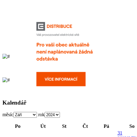
Kalendář
měsíc
rok
Po
Út
St
Čt
Pá
So
31