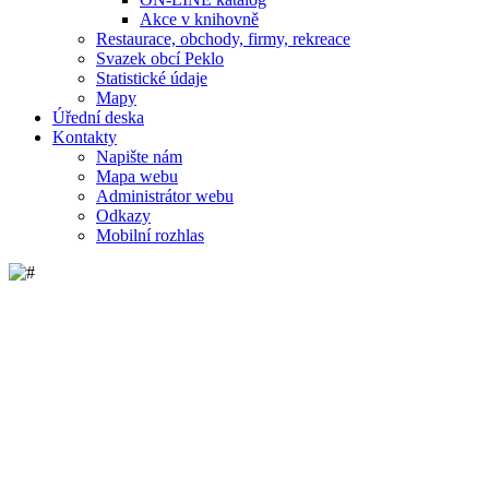
Akce v knihovně
Restaurace, obchody, firmy, rekreace
Svazek obcí Peklo
Statistické údaje
Mapy
Úřední deska
Kontakty
Napište nám
Mapa webu
Administrátor webu
Odkazy
Mobilní rozhlas