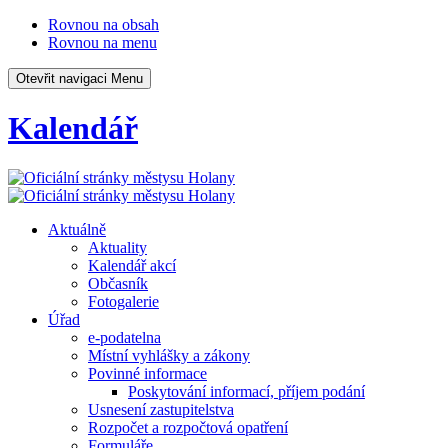
Rovnou na obsah
Rovnou na menu
Otevřit navigaci
Menu
Kalendář
Aktuálně
Aktuality
Kalendář akcí
Občasník
Fotogalerie
Úřad
e-podatelna
Místní vyhlášky a zákony
Povinné informace
Poskytování informací, příjem podání
Usnesení zastupitelstva
Rozpočet a rozpočtová opatření
Formuláře