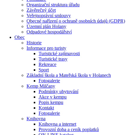
Organizační struktura úřadu
Závěrečný účet
Veřejnoprávní smlouvy
Obecné nařízení o ochraně osobních údajů (GDPR)
Územní plán Holany
Odpadové hospodářství
Obec
Historie
Informace pro turisty
Turistické zajímavosti
Turistické trasy
Rekreace
Sport
Základní škola a Mateřská škola v Holanech
Fotogalerie
Kemp Milčany
Podmínky ubytování
Akce v kempu
Popis kempu
Kontakt
Fotogalerie
Knihovna
Knihovna a internet
Provozní doba a ceník poplatků
ON-LINE katalog