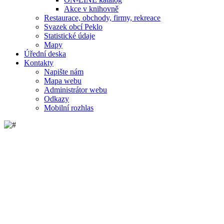
Akce v knihovně
Restaurace, obchody, firmy, rekreace
Svazek obcí Peklo
Statistické údaje
Mapy
Úřední deska
Kontakty
Napište nám
Mapa webu
Administrátor webu
Odkazy
Mobilní rozhlas