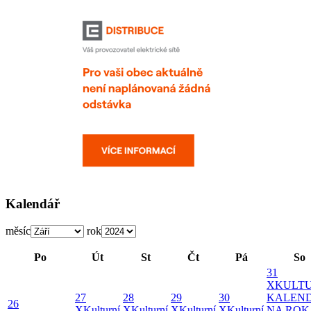
Kalendář
měsíc
rok
Po
Út
St
Čt
Pá
So
31
X
KULTU
27
28
29
30
KALEN
26
X
Kulturní
X
Kulturní
X
Kulturní
X
Kulturní
NA ROK