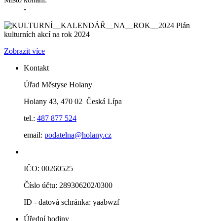
-
Plán
kulturních akcí na rok 2024
Zobrazit více
Kontakt
Úřad Městyse Holany
Holany 43, 470 02 Česká Lípa
tel.:
487 877 524
email:
podatelna@holany.cz
IČO: 00260525
Číslo účtu: 289306202/0300
ID - datová schránka: yaabwzf
Úřední hodiny