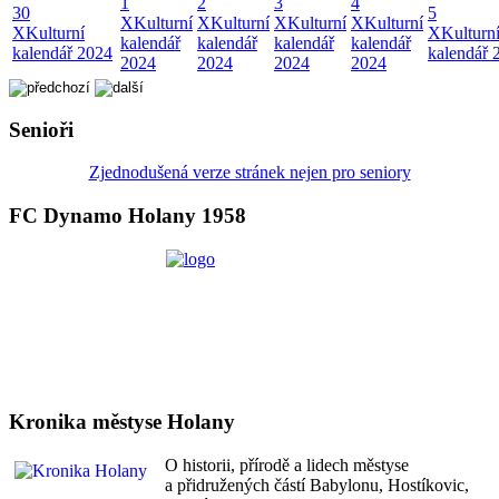
1
2
3
4
30
5
X
Kulturní
X
Kulturní
X
Kulturní
X
Kulturní
X
Kulturní
X
Kulturn
kalendář
kalendář
kalendář
kalendář
kalendář 2024
kalendář 
2024
2024
2024
2024
Senioři
Zjednodušená verze stránek nejen pro seniory
FC Dynamo Holany 1958
Kronika městyse Holany
O historii, přírodě a lidech městyse
a přidružených částí Babylonu, Hostíkovic,