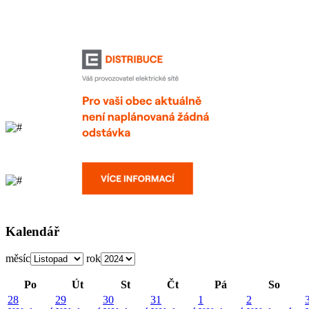
Kalendář
měsíc
rok
Po
Út
St
Čt
Pá
So
28
29
30
31
1
2