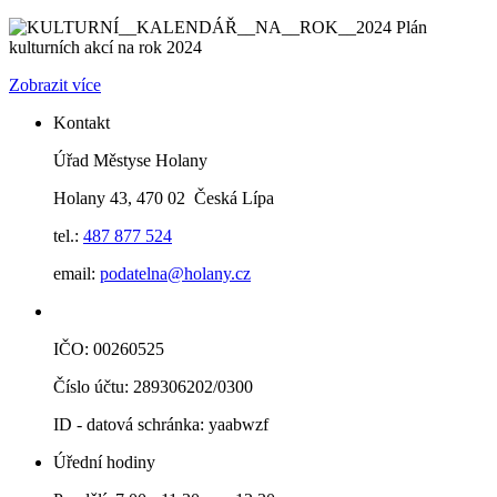
Plán
kulturních akcí na rok 2024
Zobrazit více
Kontakt
Úřad Městyse Holany
Holany 43, 470 02 Česká Lípa
tel.:
487 877 524
email:
podatelna@holany.cz
IČO: 00260525
Číslo účtu: 289306202/0300
ID - datová schránka: yaabwzf
Úřední hodiny