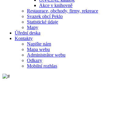
Akce v knihovně
Restaurace, obchody, firmy, rekreace
Svazek obcí Peklo
Statistické údaje
Mapy
Úřední deska
Kontakty
Napište nám
Mapa webu
Administrátor webu
Odkazy
Mobilní rozhlas