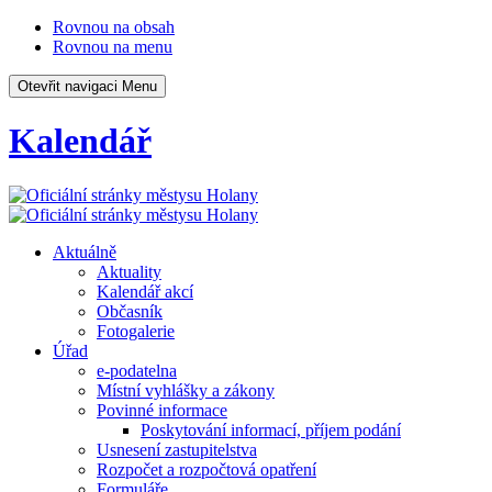
Rovnou na obsah
Rovnou na menu
Otevřit navigaci
Menu
Kalendář
Aktuálně
Aktuality
Kalendář akcí
Občasník
Fotogalerie
Úřad
e-podatelna
Místní vyhlášky a zákony
Povinné informace
Poskytování informací, příjem podání
Usnesení zastupitelstva
Rozpočet a rozpočtová opatření
Formuláře