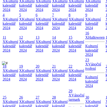
X
Kulturní
X
Kulturní
X
Kulturní
X
Kulturní
X
Kulturní
X
Kulturní
kalendář
kalendář
kalendář
kalendář
kalendář
kalendář
2024
2024
2024
2024
2024
2024
4
5
6
7
8
9
X
Kulturní
X
Kulturní
X
Kulturní
X
Kulturní
X
Kulturní
X
Kulturní
kalendář
kalendář
kalendář
kalendář
kalendář
kalendář
2024
2024
2024
2024
2024
2024
16
11
12
13
14
15
X
Halloween
X
Kulturní
X
Kulturní
X
Kulturní
X
Kulturní
X
Kulturní
kalendář
kalendář
kalendář
kalendář
kalendář
Kulturní
2024
2024
2024
2024
2024
kalendář
2024
23
X
Vánoční
18
19
20
21
22
tvoření
X
Kulturní
X
Kulturní
X
Kulturní
X
Kulturní
X
Kulturní
kalendář
kalendář
kalendář
kalendář
kalendář
Kulturní
2024
2024
2024
2024
2024
kalendář
2024
29
X
Vánoční
25
26
27
28
30
jarmark
X
Kulturní
X
Kulturní
X
Kulturní
X
Kulturní
X
Kulturní
kalendář
kalendář
kalendář
kalendář
kalendář