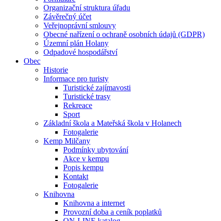
Organizační struktura úřadu
Závěrečný účet
Veřejnoprávní smlouvy
Obecné nařízení o ochraně osobních údajů (GDPR)
Územní plán Holany
Odpadové hospodářství
Obec
Historie
Informace pro turisty
Turistické zajímavosti
Turistické trasy
Rekreace
Sport
Základní škola a Mateřská škola v Holanech
Fotogalerie
Kemp Milčany
Podmínky ubytování
Akce v kempu
Popis kempu
Kontakt
Fotogalerie
Knihovna
Knihovna a internet
Provozní doba a ceník poplatků
ON-LINE katalog