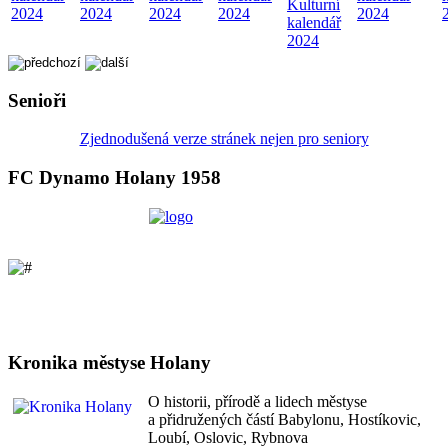
Kulturní
2024
2024
2024
2024
2024
kalendář
2024
Senioři
Zjednodušená verze stránek nejen pro seniory
FC Dynamo Holany 1958
Kronika městyse Holany
O historii, přírodě a lidech městyse
a přidružených částí Babylonu, Hostíkovic,
Loubí, Oslovic, Rybnova