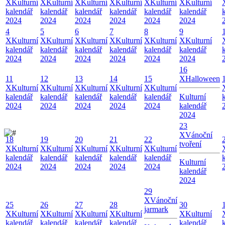
X
Kulturní
X
Kulturní
X
Kulturní
X
Kulturní
X
Kulturní
X
Kulturní
kalendář
kalendář
kalendář
kalendář
kalendář
kalendář
2024
2024
2024
2024
2024
2024
4
5
6
7
8
9
X
Kulturní
X
Kulturní
X
Kulturní
X
Kulturní
X
Kulturní
X
Kulturní
kalendář
kalendář
kalendář
kalendář
kalendář
kalendář
2024
2024
2024
2024
2024
2024
16
11
12
13
14
15
X
Halloween
X
Kulturní
X
Kulturní
X
Kulturní
X
Kulturní
X
Kulturní
kalendář
kalendář
kalendář
kalendář
kalendář
Kulturní
2024
2024
2024
2024
2024
kalendář
2024
23
X
Vánoční
18
19
20
21
22
tvoření
X
Kulturní
X
Kulturní
X
Kulturní
X
Kulturní
X
Kulturní
kalendář
kalendář
kalendář
kalendář
kalendář
Kulturní
2024
2024
2024
2024
2024
kalendář
2024
29
X
Vánoční
25
26
27
28
30
jarmark
X
Kulturní
X
Kulturní
X
Kulturní
X
Kulturní
X
Kulturní
kalendář
kalendář
kalendář
kalendář
kalendář