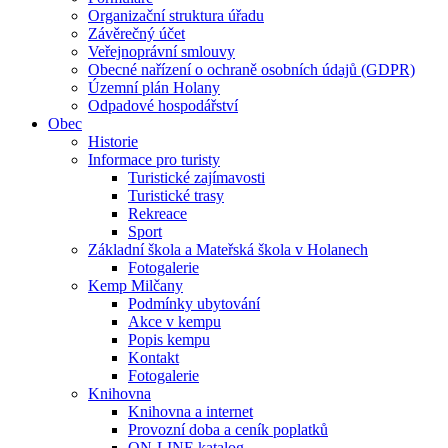
Organizační struktura úřadu
Závěrečný účet
Veřejnoprávní smlouvy
Obecné nařízení o ochraně osobních údajů (GDPR)
Územní plán Holany
Odpadové hospodářství
Obec
Historie
Informace pro turisty
Turistické zajímavosti
Turistické trasy
Rekreace
Sport
Základní škola a Mateřská škola v Holanech
Fotogalerie
Kemp Milčany
Podmínky ubytování
Akce v kempu
Popis kempu
Kontakt
Fotogalerie
Knihovna
Knihovna a internet
Provozní doba a ceník poplatků
ON-LINE katalog