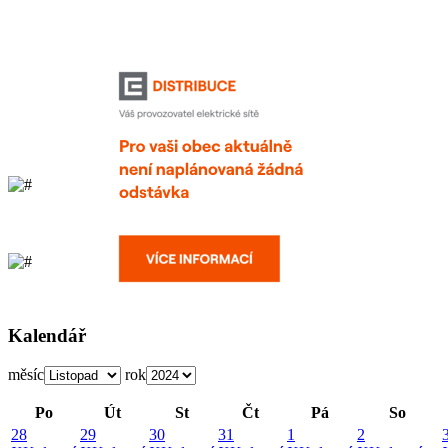
Kalendář
měsíc
rok
Po
Út
St
Čt
Pá
So
28
29
30
31
1
2