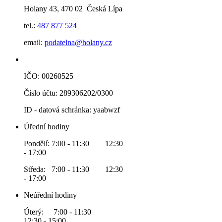
Holany 43, 470 02 Česká Lípa
tel.:
487 877 524
email:
podatelna@holany.cz
IČO: 00260525
Číslo účtu: 289306202/0300
ID - datová schránka: yaabwzf
Úřední hodiny
Pondělí: 7:00 - 11:30 12:30
- 17:00
Středa: 7:00 - 11:30 12:30
- 17:00
Neúřední hodiny
Úterý: 7:00 - 11:30
12:30 - 15:00