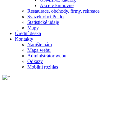
Akce v knihovně
Restaurace, obchody, firmy, rekreace
Svazek obcí Peklo
Statistické údaje
Mapy
Úřední deska
Kontakty
Napište nám
Mapa webu
Administrátor webu
Odkazy
Mobilní rozhlas