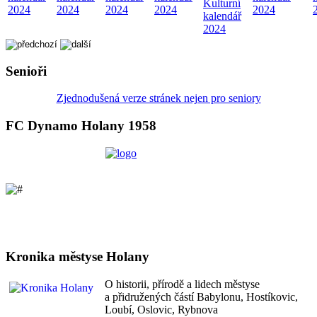
Kulturní
2024
2024
2024
2024
2024
kalendář
2024
Senioři
Zjednodušená verze stránek nejen pro seniory
FC Dynamo Holany 1958
Kronika městyse Holany
O historii, přírodě a lidech městyse
a přidružených částí Babylonu, Hostíkovic,
Loubí, Oslovic, Rybnova