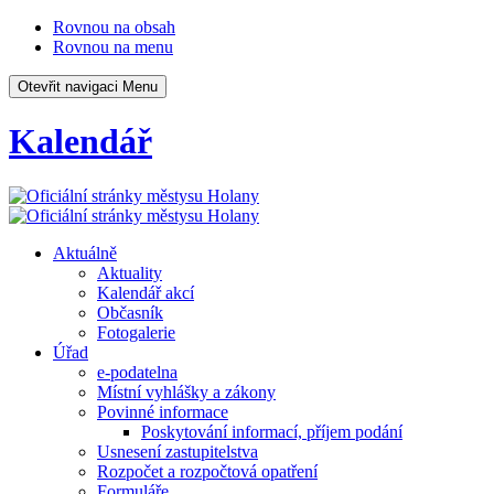
Rovnou na obsah
Rovnou na menu
Otevřit navigaci
Menu
Kalendář
Aktuálně
Aktuality
Kalendář akcí
Občasník
Fotogalerie
Úřad
e-podatelna
Místní vyhlášky a zákony
Povinné informace
Poskytování informací, příjem podání
Usnesení zastupitelstva
Rozpočet a rozpočtová opatření
Formuláře