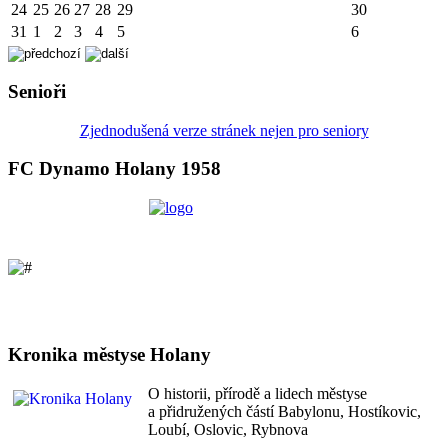
24
25
26
27
28
29
30
31
1
2
3
4
5
6
Senioři
Zjednodušená verze stránek nejen pro seniory
FC Dynamo Holany 1958
Kronika městyse Holany
O historii, přírodě a lidech městyse
a přidružených částí Babylonu, Hostíkovic,
Loubí, Oslovic, Rybnova