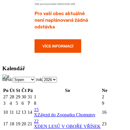
Kalendář
měsíc
rok
Po
Út
St
Čt
Pá
So
Ne
27
28
29
30
31
1
2
3
4
5
6
7
8
9
15
10
11
12
13
14
16
X
Zájezd do Zooparku Chomutov
22
17
18
19
20
21
23
X
DEN LESŮ V OBOŘE VŘÍSEK