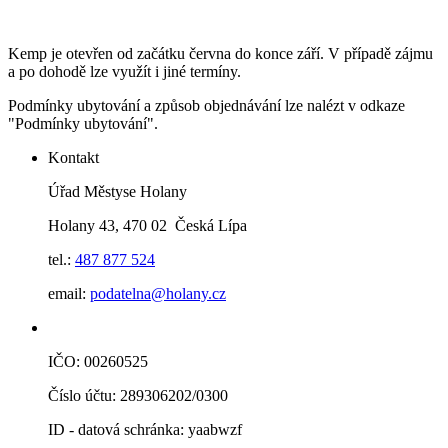
Kemp je otevřen od začátku června do konce září. V případě zájmu
a po dohodě lze využít i jiné termíny.
Podmínky ubytování a způsob objednávání lze nalézt v odkaze
"Podmínky ubytování".
Kontakt
Úřad Městyse Holany
Holany 43, 470 02 Česká Lípa
tel.:
487 877 524
email:
podatelna@holany.cz
IČO: 00260525
Číslo účtu: 289306202/0300
ID - datová schránka: yaabwzf