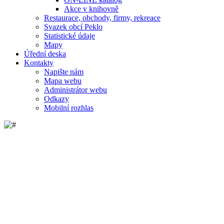
Akce v knihovně
Restaurace, obchody, firmy, rekreace
Svazek obcí Peklo
Statistické údaje
Mapy
Úřední deska
Kontakty
Napište nám
Mapa webu
Administrátor webu
Odkazy
Mobilní rozhlas