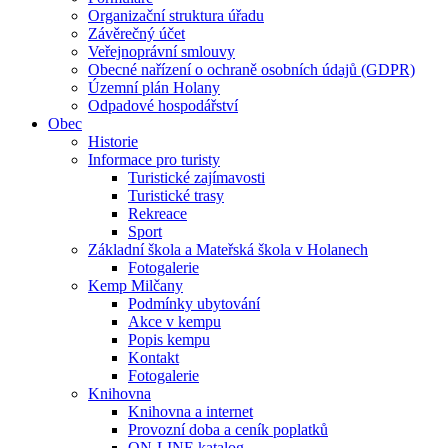
Organizační struktura úřadu
Závěrečný účet
Veřejnoprávní smlouvy
Obecné nařízení o ochraně osobních údajů (GDPR)
Územní plán Holany
Odpadové hospodářství
Obec
Historie
Informace pro turisty
Turistické zajímavosti
Turistické trasy
Rekreace
Sport
Základní škola a Mateřská škola v Holanech
Fotogalerie
Kemp Milčany
Podmínky ubytování
Akce v kempu
Popis kempu
Kontakt
Fotogalerie
Knihovna
Knihovna a internet
Provozní doba a ceník poplatků
ON-LINE katalog