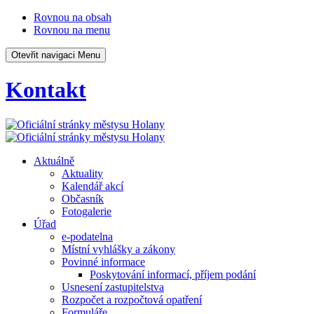
Rovnou na obsah
Rovnou na menu
Otevřit navigaci
Menu
Kontakt
Aktuálně
Aktuality
Kalendář akcí
Občasník
Fotogalerie
Úřad
e-podatelna
Místní vyhlášky a zákony
Povinné informace
Poskytování informací, příjem podání
Usnesení zastupitelstva
Rozpočet a rozpočtová opatření
Formuláře