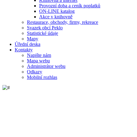
Knihovna a internet
Provozní doba a ceník poplatků
ON-LINE katalog
Akce v knihovně
Restaurace, obchody, firmy, rekreace
Svazek obcí Peklo
Statistické údaje
Mapy
Úřední deska
Kontakty
Napište nám
Mapa webu
Administrátor webu
Odkazy
Mobilní rozhlas