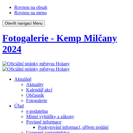
Rovnou na obsah
Rovnou na menu
Otevřit navigaci
Menu
Fotogalerie - Kemp Milčany
2024
Aktuálně
Aktuality
Kalendář akcí
Občasník
Fotogalerie
Úřad
e-podatelna
Místní vyhlášky a zákony
Povinné informace
Poskytování informací, příjem podání
Usnesení zastupitelstva