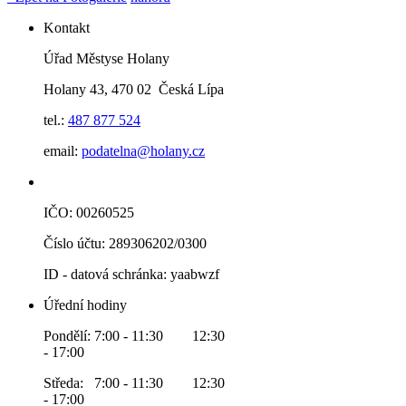
Kontakt
Úřad Městyse Holany
Holany 43, 470 02 Česká Lípa
tel.:
487 877 524
email:
podatelna@holany.cz
IČO: 00260525
Číslo účtu: 289306202/0300
ID - datová schránka: yaabwzf
Úřední hodiny
Pondělí: 7:00 - 11:30 12:30
- 17:00
Středa: 7:00 - 11:30 12:30
- 17:00