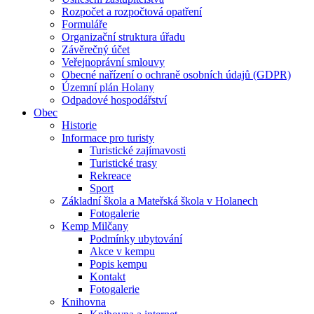
Rozpočet a rozpočtová opatření
Formuláře
Organizační struktura úřadu
Závěrečný účet
Veřejnoprávní smlouvy
Obecné nařízení o ochraně osobních údajů (GDPR)
Územní plán Holany
Odpadové hospodářství
Obec
Historie
Informace pro turisty
Turistické zajímavosti
Turistické trasy
Rekreace
Sport
Základní škola a Mateřská škola v Holanech
Fotogalerie
Kemp Milčany
Podmínky ubytování
Akce v kempu
Popis kempu
Kontakt
Fotogalerie
Knihovna