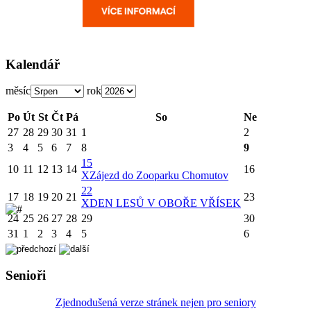
Kalendář
měsíc
rok
Po
Út
St
Čt
Pá
So
Ne
27
28
29
30
31
1
2
3
4
5
6
7
8
9
15
10
11
12
13
14
16
X
Zájezd do Zooparku Chomutov
22
17
18
19
20
21
23
X
DEN LESŮ V OBOŘE VŘÍSEK
24
25
26
27
28
29
30
31
1
2
3
4
5
6
Senioři
Zjednodušená verze stránek nejen pro seniory