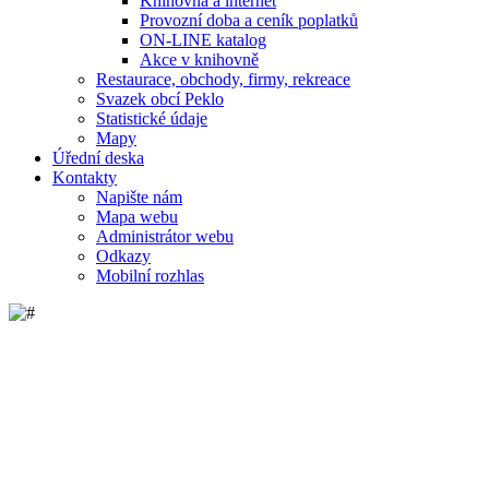
Knihovna a internet
Provozní doba a ceník poplatků
ON-LINE katalog
Akce v knihovně
Restaurace, obchody, firmy, rekreace
Svazek obcí Peklo
Statistické údaje
Mapy
Úřední deska
Kontakty
Napište nám
Mapa webu
Administrátor webu
Odkazy
Mobilní rozhlas