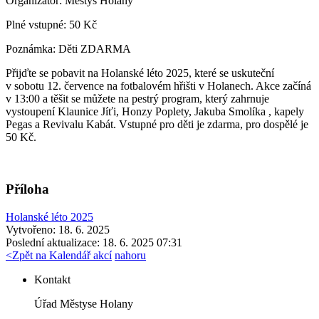
Organizátor:
Městys Holany
Plné vstupné:
50 Kč
Poznámka:
Děti ZDARMA
Přijďte se pobavit na Holanské léto 2025, které se uskuteční
v sobotu 12. července na fotbalovém hřišti v Holanech. Akce začíná
v 13:00 a těšit se můžete na pestrý program, který zahrnuje
vystoupení Klaunice Jíťi, Honzy Poplety, Jakuba Smolíka , kapely
Pegas a Revivalu Kabát. Vstupné pro děti je zdarma, pro dospělé je
50 Kč.
Příloha
Holanské léto 2025
Vytvořeno: 18. 6. 2025
Poslední aktualizace: 18. 6. 2025 07:31
<
Zpět na Kalendář akcí
nahoru
Kontakt
Úřad Městyse Holany