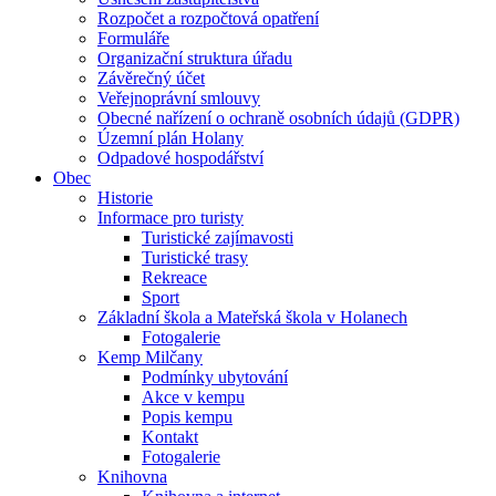
Rozpočet a rozpočtová opatření
Formuláře
Organizační struktura úřadu
Závěrečný účet
Veřejnoprávní smlouvy
Obecné nařízení o ochraně osobních údajů (GDPR)
Územní plán Holany
Odpadové hospodářství
Obec
Historie
Informace pro turisty
Turistické zajímavosti
Turistické trasy
Rekreace
Sport
Základní škola a Mateřská škola v Holanech
Fotogalerie
Kemp Milčany
Podmínky ubytování
Akce v kempu
Popis kempu
Kontakt
Fotogalerie
Knihovna