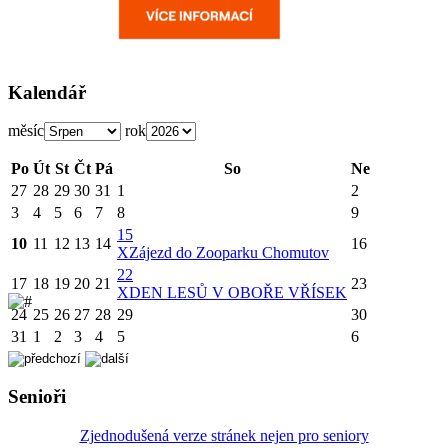
Kalendář
měsíc
rok
Po
Út
St
Čt
Pá
So
Ne
27
28
29
30
31
1
2
3
4
5
6
7
8
9
15
10
11
12
13
14
16
X
Zájezd do Zooparku Chomutov
22
17
18
19
20
21
23
X
DEN LESŮ V OBOŘE VŘÍSEK
24
25
26
27
28
29
30
31
1
2
3
4
5
6
Senioři
Zjednodušená verze stránek nejen pro seniory