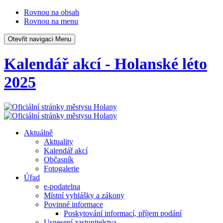
Rovnou na obsah
Rovnou na menu
Otevřit navigaci
Menu
Kalendář akcí - Holanské léto
2025
Aktuálně
Aktuality
Kalendář akcí
Občasník
Fotogalerie
Úřad
e-podatelna
Místní vyhlášky a zákony
Povinné informace
Poskytování informací, příjem podání
Usnesení zastupitelstva